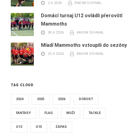
2.6.2026
RADIM DOHNAL
Domácí turnaj U12 ovládli přerovští
Mammoths
30.4.2026
RADIM DOHNAL
Mladí Mammoths vstoupili do sezóny
22.4.2026
RADIM DOHNAL
TAG CLOUD
2024
2025
2026
DOROST
FANTASY
FLAG
MUŽI
TACKLE
U12
U15
ZÁPAS