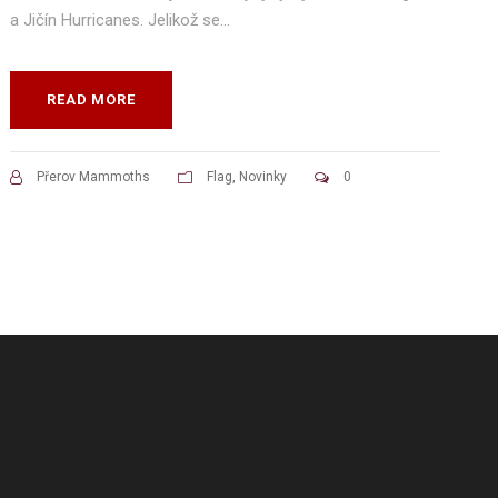
a Jičín Hurricanes. Jelikož se...
READ MORE
Přerov Mammoths
Flag
,
Novinky
0