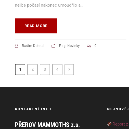
nelibé počasí nakonec umoudřilo a...
READ MORE
Radim Dohnal
Flag
,
Novinky
0
1
2
3
4
KONTAKTNÍ INFO
NEJNOVĚJ
PŘEROV MAMMOTHS z.s.
Report z