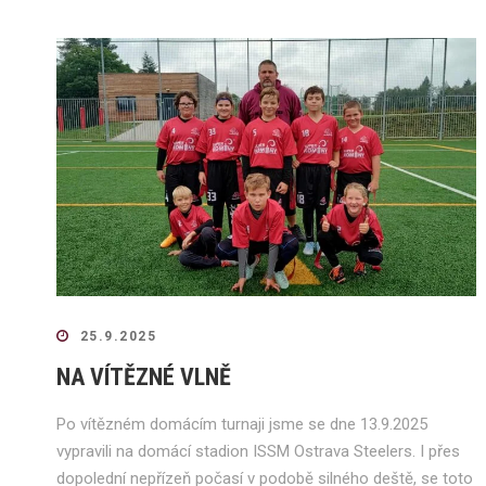
25.9.2025
NA VÍTĚZNÉ VLNĚ
Po vítězném domácím turnaji jsme se dne 13.9.2025
vypravili na domácí stadion ISSM Ostrava Steelers. I přes
dopolední nepřízeň počasí v podobě silného deště, se toto