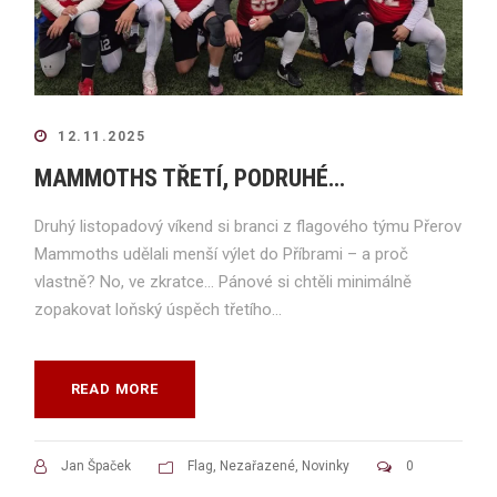
12.11.2025
MAMMOTHS TŘETÍ, PODRUHÉ…
Druhý listopadový víkend si branci z flagového týmu Přerov
Mammoths udělali menší výlet do Příbrami – a proč
vlastně? No, ve zkratce… Pánové si chtěli minimálně
zopakovat loňský úspěch třetího...
READ MORE
Jan Špaček
Flag
,
Nezařazené
,
Novinky
0