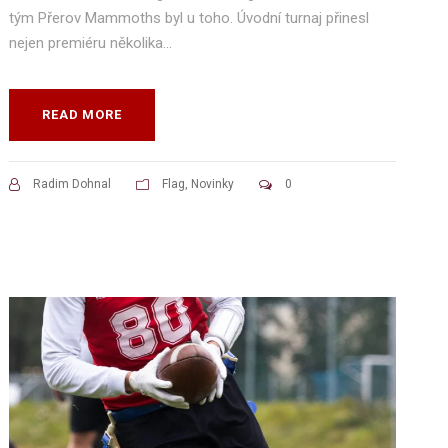
tým Přerov Mammoths byl u toho. Úvodní turnaj přinesl
nejen premiéru několika...
READ MORE
Radim Dohnal
Flag
,
Novinky
0