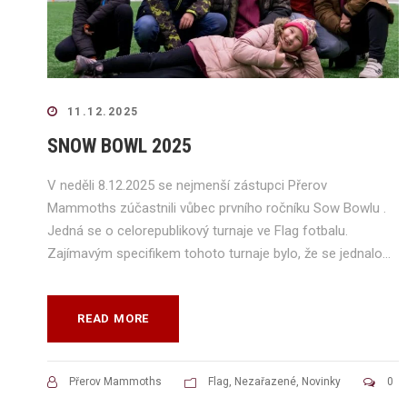
11.12.2025
SNOW BOWL 2025
V neděli 8.12.2025 se nejmenší zástupci Přerov
Mammoths zúčastnili vůbec prvního ročníku Sow Bowlu .
Jedná se o celorepublikový turnaje ve Flag fotbalu.
Zajímavým specifikem tohoto turnaje bylo, že se jednalo...
READ MORE
Přerov Mammoths
Flag
,
Nezařazené
,
Novinky
0