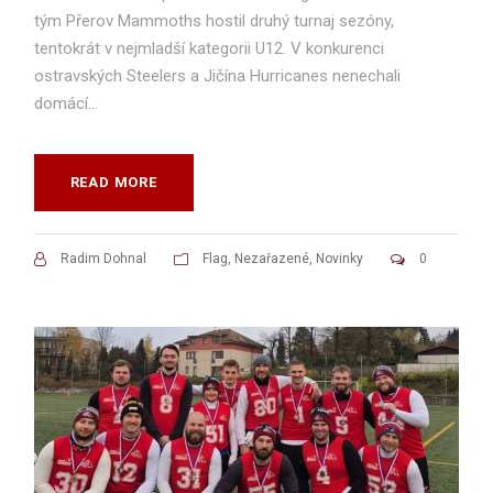
tým Přerov Mammoths hostil druhý turnaj sezóny,
tentokrát v nejmladší kategorii U12. V konkurenci
ostravských Steelers a Jičína Hurricanes nenechali
domácí...
READ MORE
Radim Dohnal
Flag
,
Nezařazené
,
Novinky
0