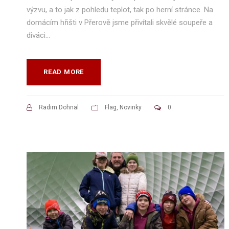
výzvu, a to jak z pohledu teplot, tak po herní stránce. Na
domácím hřišti v Přerově jsme přivítali skvělé soupeře a
diváci...
READ MORE
Radim Dohnal
Flag
,
Novinky
0