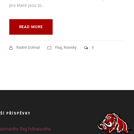
pro které jsou to...
READ MORE
Radim Dohnal
Flag
,
Novinky
0
ŠÍ PŘÍSPĚVKY
 domácího flag fotbalového