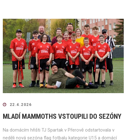
22.4.2026
MLADÍ MAMMOTHS VSTOUPILI DO SEZÓNY
Na domácím hřišti TJ Spartak v Přerově odstartovala v
neděli nová sezóna flag fotbalu kategorie U15 a domácí