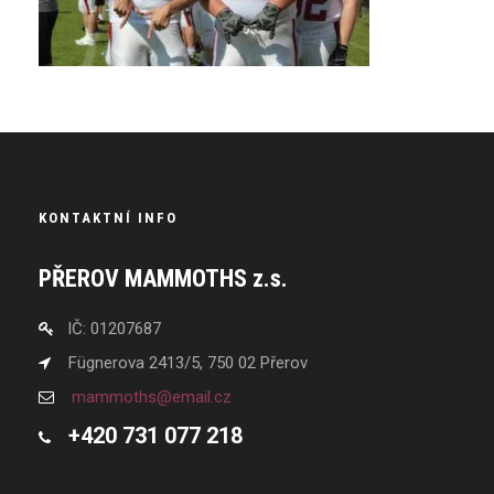
KONTAKTNÍ INFO
PŘEROV MAMMOTHS z.s.
IČ: 01207687
Fügnerova 2413/5, 750 02 Přerov
mammoths@email.cz
+420 731 077 218