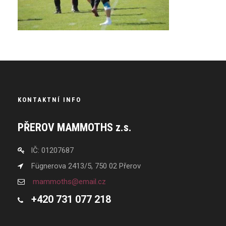
KONTAKTNÍ INFO
PŘEROV MAMMOTHS z.s.
IČ: 01207687
Fügnerova 2413/5, 750 02 Přerov
mammoths@email.cz
+420 731 077 218