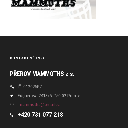
KONTAKTNÍ INFO
PŘEROV MAMMOTHS z.s.
IČ: 01207687
Fügnerova 2413/5, 750 02 Přerov
mammoths@email.cz
+420 731 077 218