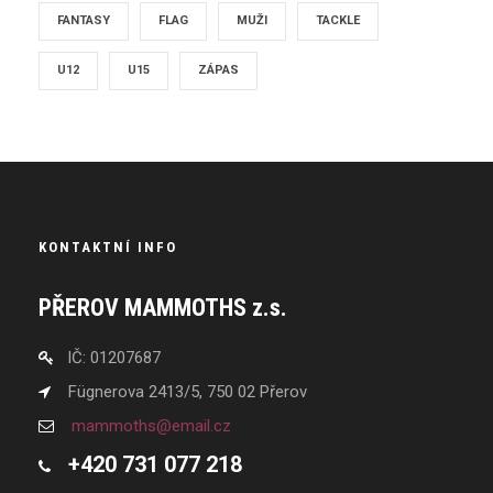
FANTASY
FLAG
MUŽI
TACKLE
U12
U15
ZÁPAS
KONTAKTNÍ INFO
PŘEROV MAMMOTHS z.s.
IČ: 01207687
Fügnerova 2413/5, 750 02 Přerov
mammoths@email.cz
+420 731 077 218