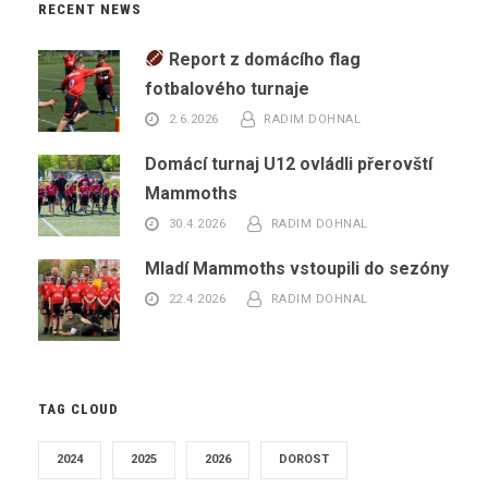
RECENT NEWS
Report z domácího flag
fotbalového turnaje
2.6.2026
RADIM DOHNAL
Domácí turnaj U12 ovládli přerovští
Mammoths
30.4.2026
RADIM DOHNAL
Mladí Mammoths vstoupili do sezóny
22.4.2026
RADIM DOHNAL
TAG CLOUD
2024
2025
2026
DOROST