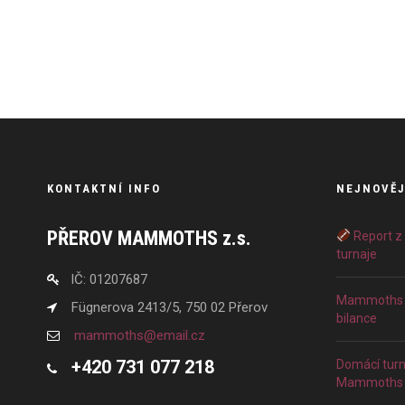
KONTAKTNÍ INFO
NEJNOVĚJ
PŘEROV MAMMOTHS z.s.
Report z
turnaje
IČ: 01207687
Mammoths v
Fügnerova 2413/5, 750 02 Přerov
bilance
mammoths@email.cz
+420 731 077 218
Domácí turna
Mammoths