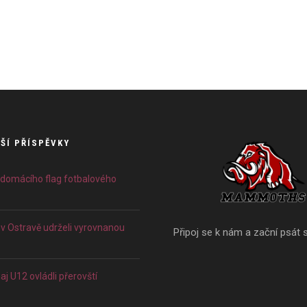
ŠÍ PŘÍSPĚVKY
 domácího flag fotbalového
 Ostravě udrželi vyrovnanou
Připoj se k nám a zační psát s
j U12 ovládli přerovští